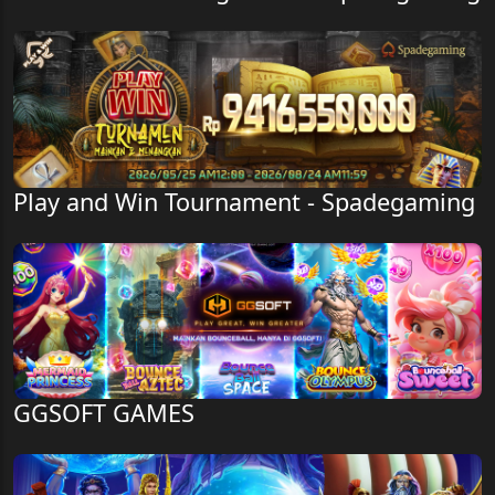
Play and Win Tournament - Spadegaming
GGSOFT GAMES