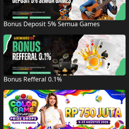
Bonus Deposit 5% Semua Games
Bonus Refferal 0.1%