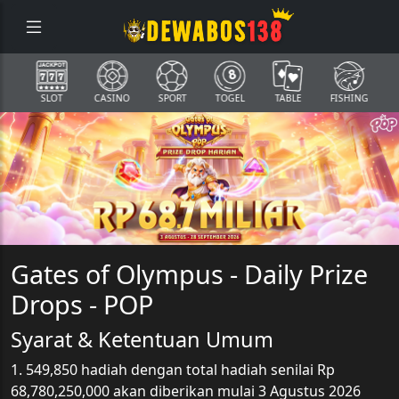
SLOT
CASINO
SPORT
TOGEL
TABLE
FISHING
COCK
Gates of Olympus - Daily Prize
Drops - POP
Syarat & Ketentuan Umum
1. 549,850 hadiah dengan total hadiah senilai Rp
68,780,250,000 akan diberikan mulai 3 Agustus 2026