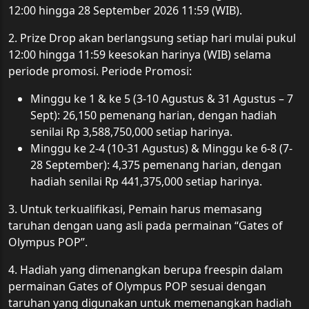
12:00 hingga 28 September 2026 11:59 (WIB).
2. Prize Drop akan berlangsung setiap hari mulai pukul
12:00 hingga 11:59 keesokan harinya (WIB) selama
periode promosi. Periode Promosi:
Minggu ke 1 & ke 5 (3-10 Agustus & 31 Agustus – 7
Sept): 26,150 pemenang harian, dengan hadiah
senilai Rp 3,588,750,000 setiap harinya.
Minggu ke 2-4 (10-31 Agustus) & Minggu ke 6-8 (7-
28 September): 4,375 pemenang harian, dengan
hadiah senilai Rp 441,375,000 setiap harinya.
3. Untuk terkualifikasi, Pemain harus memasang
taruhan dengan uang asli pada permainan “Gates of
Olympus POP”.
4. Hadiah yang dimenangkan berupa freespin dalam
permainan Gates of Olympus POP sesuai dengan
taruhan yang digunakan untuk memenangkan hadiah