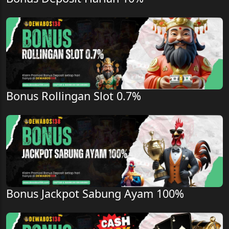
Bonus Rollingan Slot 0.7%
Bonus Jackpot Sabung Ayam 100%