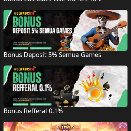
Bonus Deposit 5% Semua Games
Bonus Refferal 0.1%