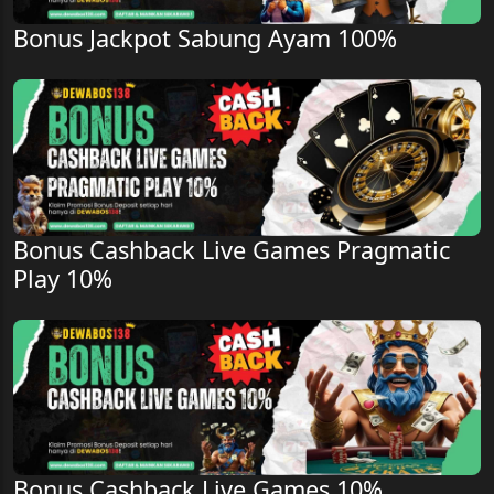
Bonus Jackpot Sabung Ayam 100%
Bonus Cashback Live Games Pragmatic
Play 10%
Bonus Cashback Live Games 10%