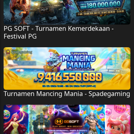
PG SOFT - Turnamen Kemerdekaan -
Festival PG
Turnamen Mancing Mania - Spadegaming