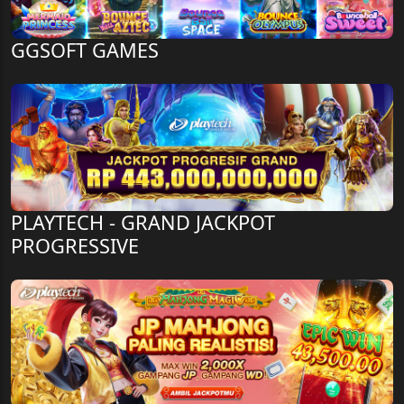
GGSOFT GAMES
PLAYTECH - GRAND JACKPOT
PROGRESSIVE