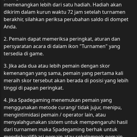
memenangkan lebih dari satu hadiah. Hadiah akan
dikirim dalam kurun waktu 72 jam setelah turnamen
berakhir, silahkan periksa perubahan saldo di dompet
Anda.
2. Pemain dapat memeriksa peringkat, aturan dan
persyaratan acara di dalam ikon "Turnamen" yang
tersedia di game.
3. Jika ada dua atau lebih pemain dengan skor
kemenangan yang sama, pemain yang pertama kali
meraih skor tersebut akan berada di posisi yang lebih
tinggi di papan peringkat.
4. Jika Spadegaming menemukan pemain yang
menggunakan metode curang/ tidak jujur, menipu,
mengintimidasi pemain / operator lain, atau
menyalahgunakan sistem untuk mempengaruhi hasil
dari turnamen maka Spadegaming berhak untuk
mendiskualifikasi pemain atau sekelompok pemain