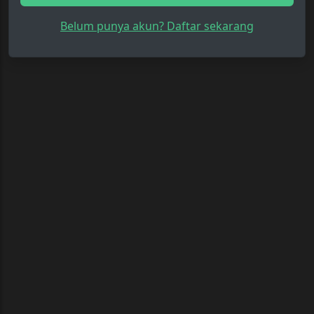
Belum punya akun? Daftar sekarang