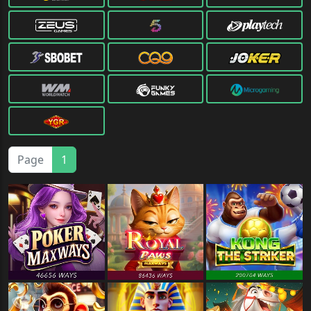
Page
1