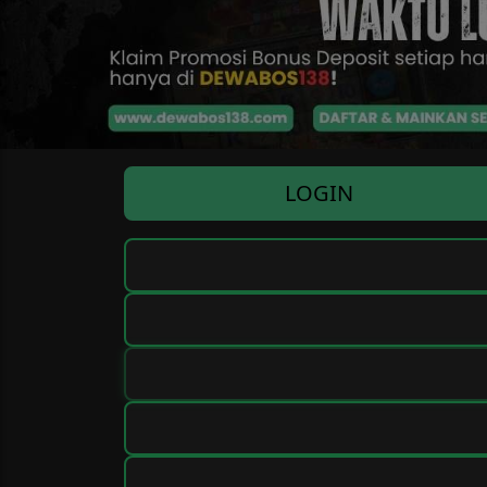
LOGIN