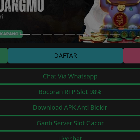
DAFTAR
Chat Via Whatsapp
Bocoran RTP Slot 98%
Download APK Anti Blokir
Ganti Server Slot Gacor
Livechat