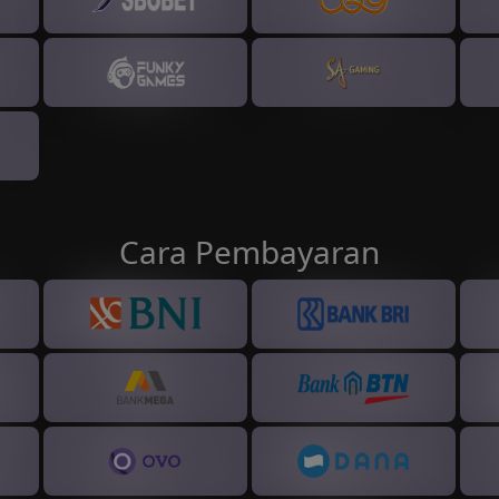
Cara Pembayaran