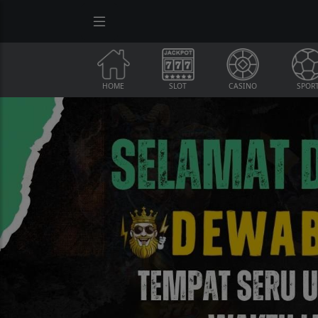
HOME
SLOT
CASINO
SPOR