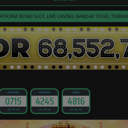
 CASINO, BANDAR TOGEL TERBAIK DAN TERPERCAYA DI IN
HONGKONG
SYDNEY
4245
4816
05 : 29 : 44
20 : 34 : 44