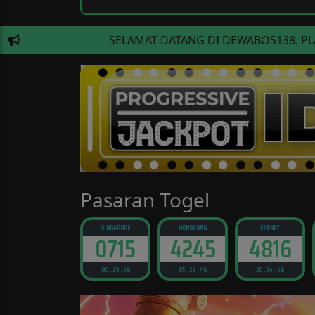
AT DATANG DI DEWABOS138. PLATFORM RESMI SLOT, LIVE
Pasaran Togel
SINGAPORE
HONGKONG
SYDNEY
SINGAPORE
0715
4245
4816
0715
00 : 29 : 44
05 : 29 : 44
20 : 34 : 44
00 : 29 : 44