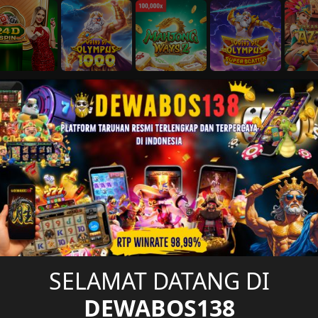
SELAMAT DATANG DI
DEWABOS138