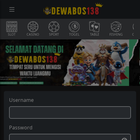
SLOT
CASINO
SPORT
TOGEL
TABLE
FISHING
COCK
Username
Password