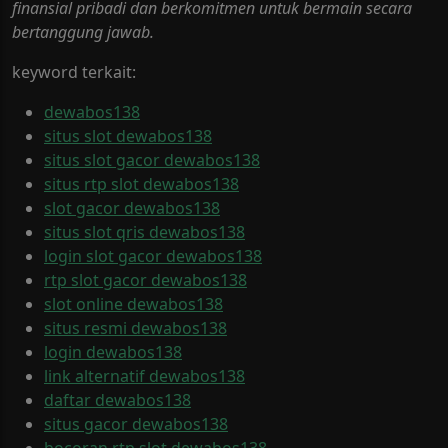
finansial pribadi dan berkomitmen untuk bermain secara
bertanggung jawab.
keyword terkait:
dewabos138
situs slot dewabos138
situs slot gacor dewabos138
situs rtp slot dewabos138
slot gacor dewabos138
situs slot qris dewabos138
login slot gacor dewabos138
rtp slot gacor dewabos138
slot online dewabos138
situs resmi dewabos138
login dewabos138
link alternatif dewabos138
daftar dewabos138
situs gacor dewabos138
bocoran rtp slot dewabos138