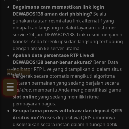
Bagaimana cara memastikan link login
DEWABOS138 aman dari phishing?
Selalu
gunakan tautan resmi atau link alternatif yang
didapatkan langsung melalui layanan customer
service 24 jam DEWABOS138. Link resmi menjamin
koneksi Anda terenkripsi dan langsung terhubung
dengan aman ke server utama.
Apakah data persentase RTP Live di
DEWABOS138 benar-benar akurat?
Benar. Data
Klik
indikator RTP Live yang ditampilkan di dalam situs
Disini!
bergerak secara otomatis mengikuti algoritma
putaran permainan yang sedang berjalan secara
real-time
, membantu Anda mengidentifikasi game
slot online
yang sedang memiliki ritme
pembayaran bagus.
Berapa lama proses withdraw dan deposit QRIS
di situs ini?
Proses deposit via QRIS umumnya
diselesaikan secara instan dalam hitungan detik