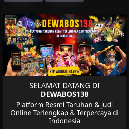
Temui Kami
DEWABOS138 Login Situs Slot Gacor RTP
Live Deposit QRIS 24 jam
DEWABOS138: Login Situs Slot
SELAMAT DATANG DI
Gacor RTP Live Deposit QRIS 24
DEWABOS138
Jam
Platform Resmi Taruhan & Judi
Online Terlengkap & Terpercaya di
Mencari tempat bermain yang aman tanpa harus
Indonesia
pusing dengan urusan akses yang sering terganggu?
DEWABOS138 hadir sebagai rekomendasi utama bagi