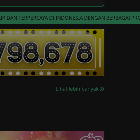
NDONESIA DENGAN BERBAGAI PROMO-PROMO MENARIK SETIA
Lihat lebih banyak