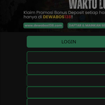
LOGIN