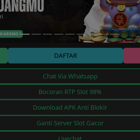
DAFTAR
Chat Via Whatsapp
Bocoran RTP Slot 98%
Download APK Anti Blokir
Ganti Server Slot Gacor
Livechat