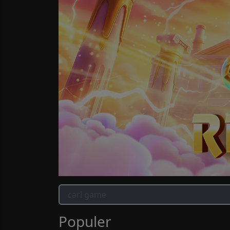
Populer