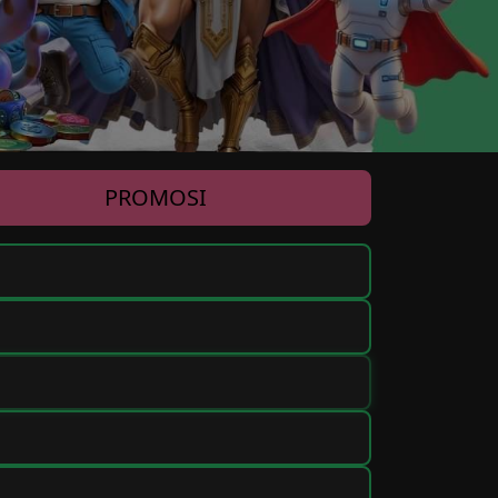
PROMOSI