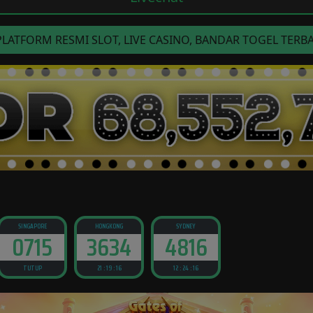
E CASINO, BANDAR TOGEL TERBAIK DAN TERPERCAYA DI I
HONGKONG
SYDNEY
3634
4816
21 : 19 : 13
12 : 24 : 13