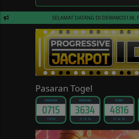
MAT DATANG DI DEWABOS138. PLATFORM RESMI SLOT, LIV
Pasaran Togel
SINGAPORE
HONGKONG
SYDNEY
SINGAPORE
0715
3634
4816
0715
TUTUP
21 : 19 : 13
12 : 24 : 13
TUTUP